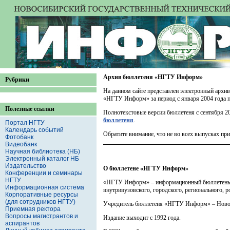
Архив бюллетеня «НГТУ Информ»
Рубрики
На данном сайте представлен электронный архи
«НГТУ Информ» за период с января 2004 года по
Полезные ссылки
Полнотекстовые версии бюллетеня с сентября 20
бюллетеня
.
Портал НГТУ
Календарь событий
Обратите внимание, что не во всех выпусках пр
Фотобанк
Видеобанк
Научная библиотека (НБ)
Электронный каталог НБ
Издательство
О бюллетене
«НГТУ Информ»
Конференции и семинары
НГТУ
«НГТУ Информ» – информационный бюллетень Но
Информационная система
внутривузовского, городского, регионального, 
Корпоративные ресурсы
(для сотрудников НГТУ)
Учредитель бюллетеня «НГТУ Информ» – Новоси
Приемная ректора
Вопросы магистрантов и
Издание выходит с 1992 года.
аспирантов