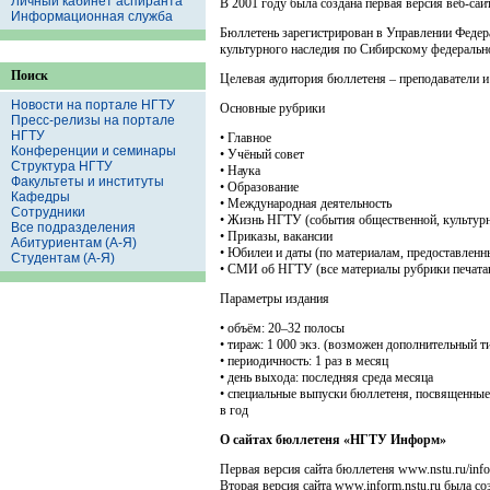
Личный кабинет аспиранта
В 2001 году была создана первая версия веб-сай
Информационная служба
Бюллетень зарегистрирован в Управлении Федер
культурного наследия по Сибирскому федерально
Поиск
Целевая аудитория бюллетеня – преподаватели 
Новости на портале НГТУ
Основные рубрики
Пресс-релизы на портале
НГТУ
• Главное
Конференции и семинары
• Учёный совет
Структура НГТУ
• Наука
Факультеты и институты
• Образование
Кафедры
• Международная деятельность
Сотрудники
• Жизнь НГТУ (события общественной, культурн
Все подразделения
• Приказы, вакансии
Абитуриентам (А-Я)
• Юбилеи и даты (по материалам, предоставлен
Студентам (А-Я)
• СМИ об НГТУ (все материалы рубрики печатаю
Параметры издания
• объём: 20–32 полосы
• тираж: 1 000 экз. (возможен дополнительный т
• периодичность: 1 раз в месяц
• день выхода: последняя среда месяца
• специальные выпуски бюллетеня, посвященные 
в год
О сайтах бюллетеня «НГТУ Информ»
Первая версия сайта бюллетеня www.nstu.ru/in
Вторая версия сайта www.inform.nstu.ru была с